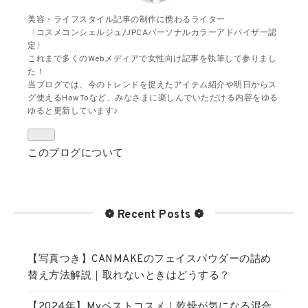
美容・ライフスタイル記事の制作に携わるライター
〈コスメコンシェルジュ/JPCAパーソナルカラーアドバイザー認
定〉
これまで多くのWebメディアで女性向け記事を執筆して参りまし
た！
当ブログでは、今のトレンドを捉えたアイテム紹介や明日からス
グ使えるHowToなど、みなさまに楽しんでいただける内容をゆる
ゆると更新しています♪
このブログについて
❁ Recent Posts ❁
【写真つき】CANMAKEのフェイスパウダーの詰め
替え方法解説｜取れないときはどうする？
【2024年】Myベストコスメ｜乾燥が気になる混合