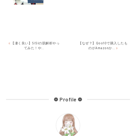
«
【凄く良い】SISIの肌解析やっ
【なぜ？】Qoo10で購入したも
てみた！や…
のがAmazonか…
»
❁ Profile ❁