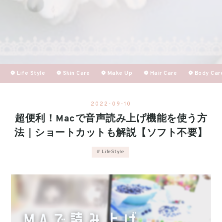
❁ Life Style
❁ Skin Care
❁ Make Up
❁ Hair Care
❁ Body Car
2022
-
09
-
10
超便利！Macで音声読み上げ機能を使う方
法｜ショートカットも解説【ソフト不要】
LifeStyle